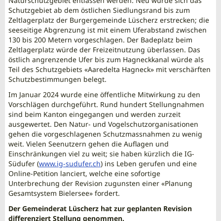
Naturschutzgebiet entlassen werden. Neu würde sich das
Schutzgebiet ab dem östlichen Siedlungsrand bis zum
Zeltlagerplatz der Burgergemeinde Lüscherz erstrecken; die
seeseitige Abgrenzung ist mit einem Uferabstand zwischen
130 bis 200 Metern vorgeschlagen. Der Badeplatz beim
Zeltlagerplatz würde der Freizeitnutzung überlassen. Das
östlich angrenzende Ufer bis zum Hagneckkanal würde als
Teil des Schutzgebiets «Aaredelta Hagneck» mit verschärften
Schutzbestimmungen belegt.
Im Januar 2024 wurde eine öffentliche Mitwirkung zu den
Vorschlägen durchgeführt. Rund hundert Stellungnahmen
sind beim Kanton eingegangen und werden zurzeit
ausgewertet. Den Natur- und Vogelschutzorganisationen
gehen die vorgeschlagenen Schutzmassnahmen zu wenig
weit. Vielen Seenutzern gehen die Auflagen und
Einschränkungen viel zu weit; sie haben kürzlich die IG-
Südufer (
www.ig-sudufer.ch
) ins Leben gerufen und eine
Online-Petition lanciert, welche eine sofortige
Unterbrechung der Revision zugunsten einer «Planung
Gesamtsystem Bielersee» fordert.
Der Gemeinderat Lüscherz hat zur geplanten Revision
differenziert Stellung genommen.